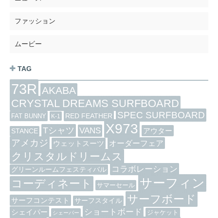
ファッション
ムービー
TAG
73R
AKABA
CRYSTAL DREAMS SURFBOARD
SPEC SURFBOARD
RED FEATHER
FAT BUNNY
K-1
X973
Tシャツ
VANS
アウター
STANCE
アメカジ
オーダーフェア
ウェットスーツ
クリスタルドリームス
コラボレーション
グリーンルームフェスティバル
サーフィン
コーディネート
サマーセール
サーフボード
サーフコンテスト
サーフスタイル
ショートボード
シェイパー
ジャケット
シェーパー