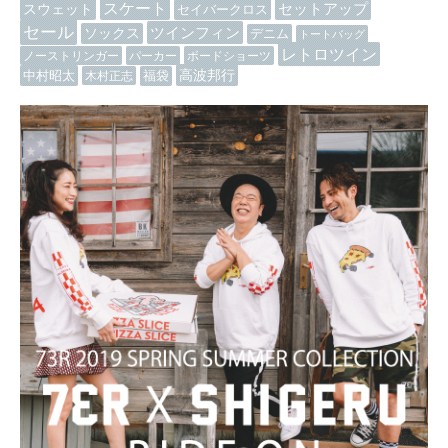
スケート
セットアップ
スウェット
セイバークロス
セール
ツインフィン
ソックス
デニム
トートバッグ
レトロツイン
ノーストリンガー
パーカー
ボードショーツ
高波邦行
中村昭太
木村正志
福袋