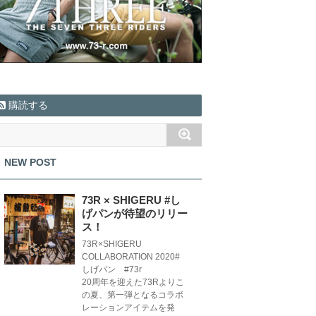
購読する
NEW POST
73R × SHIGERU #し
げパンが待望のリリー
ス！
73R×SHIGERU
COLLABORATION 2020#
しげパン #73r
20周年を迎えた73Rよりこ
の夏、第一弾となるコラボ
レーションアイテムを発