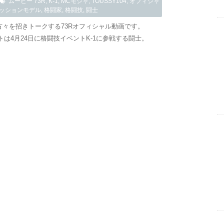
ムービー
73R
,
K-1
,
MCモジャ
,
TOUSSY104
,
オフィシャ
ッションモデル
,
格闘家
,
格闘技
,
闘士
方々を招きトークする73Rオフィシャル動画です。
は4月24日に格闘技イベントK-1に参戦する闘士。