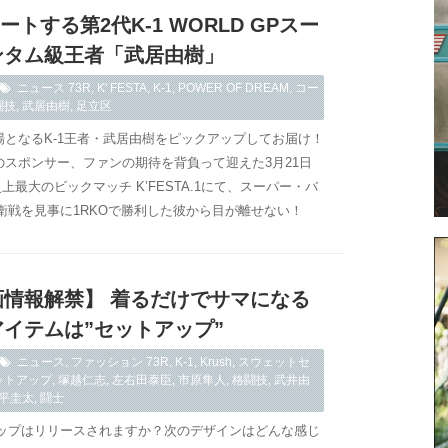
ートする第2代K-1 WORLD GPスー
ンタム級王者「武居由樹」
ニュース
73R
,
K' FESTA
,
K-1
,
POWER OF DREAM
,
コー
闘技
,
武居由樹
,
足立区
場となるK-1王者・武居由樹をピックアップしてお届け！
のスポンサー、ファンの期待を背負って迎えた3月21日
史上最大のビックマッチ K’FESTA.1にて、スーパー・バ
衛戦を見事に1RKOで勝利した彼から目が離せない！
画情報解禁】 着るだけでサマになる
イテムは”セットアップ”
ニュース
,
ファッション
73R
,
K-1
,
Krush
,
スウェットセ
ットアップ
,
塚越仁志
,
左右田泰臣
,
市原隼人
,
格闘技
,
武井由
平圭太
,
闘士
ップはリリースされますか？次のデザインはどんな感じ