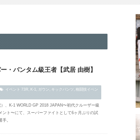
ーパー・バンタム級王者【武居 由樹】
イベント
73R
,
K-1
,
ガウン
,
キックパンツ
,
格闘技イベン
）、K-1 WORLD GP 2018 JAPAN〜初代クルーザー級
メント〜にて、スーパーファイトとして6ヶ月ぶりの試
選手。