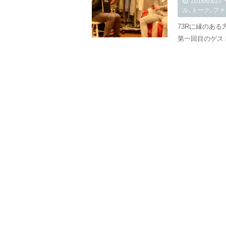
2016/03/27
ル
,
トーク
,
ファ
73Rに縁のある
第一回目のゲスト