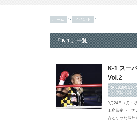
ホーム
>
イベント
>
「 K-1 」 一覧
K-1 ス
Vol.2
2018/09/30
ト
,
武居由樹
9月24日（月・祝
王座決定トーナ
合となった武居