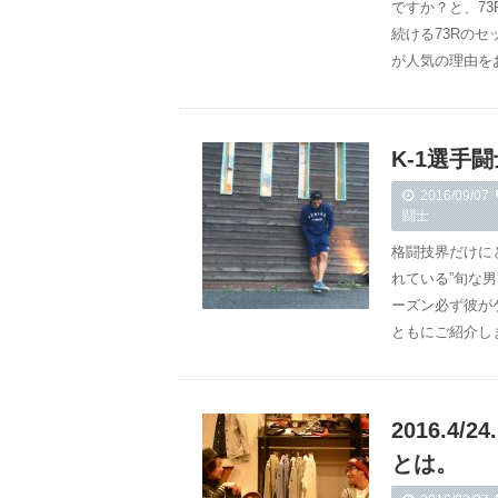
ですか？と、7
続ける73Rの
が人気の理由を
K-1選手
2016/09/07
闘士
格闘技界だけに
れている”旬な男
ーズン必ず彼が
ともにご紹介し
2016.4
とは。