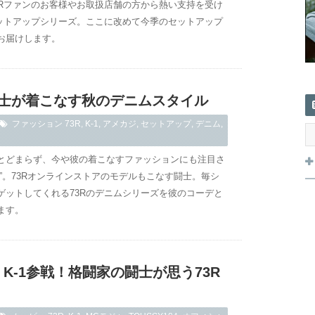
3Rファンのお客様やお取扱店舗の方から熱い支持を受け
セットアップシリーズ。ここに改めて今季のセットアップ
お届けします。
闘士が着こなす秋のデニムスタイル
ファッション
73R
,
K-1
,
アメカジ
,
セットアップ
,
デニム
,
とどまらず、今や彼の着こなすファッションにも注目さ
”。73Rオンラインストアのモデルもこなす闘士。毎シ
ゲットしてくれる73Rのデニムシリーズを彼のコーデと
ます。
/24. K-1参戦！格闘家の闘士が思う73R