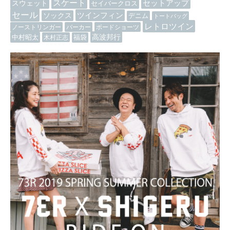
スケート
セットアップ
スウェット
セイバークロス
セール
ツインフィン
ソックス
デニム
トートバッグ
レトロツイン
ノーストリンガー
パーカー
ボードショーツ
高波邦行
中村昭太
木村正志
福袋