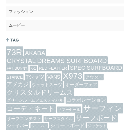
ファッション
ムービー
TAG
73R
AKABA
CRYSTAL DREAMS SURFBOARD
SPEC SURFBOARD
RED FEATHER
FAT BUNNY
K-1
X973
Tシャツ
VANS
アウター
STANCE
アメカジ
オーダーフェア
ウェットスーツ
クリスタルドリームス
コラボレーション
グリーンルームフェスティバル
サーフィン
コーディネート
サマーセール
サーフボード
サーフコンテスト
サーフスタイル
ショートボード
シェイパー
ジャケット
シェーパー