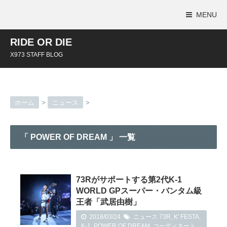
MENU
RIDE OR DIE
X973 STAFF BLOG
ホーム
>
ニュース
>
「 POWER OF DREAM 」 一覧
73Rがサポートする第2代K-1
WORLD GPスーパー・バンタム級
王者「武居由樹」
2018/03/24
ニュース
73R
,
K' FESTA
,
K-1
,
POWER OF DREAM
,
コーディネート
,