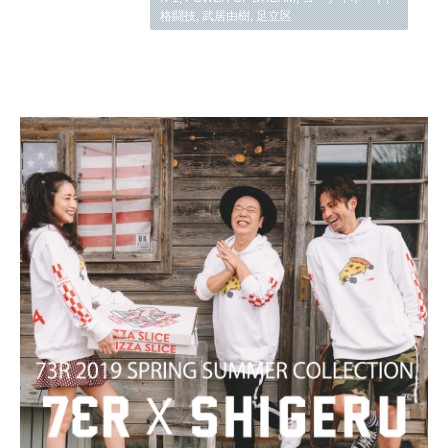
格闘技
,
武居由樹
,
足立区