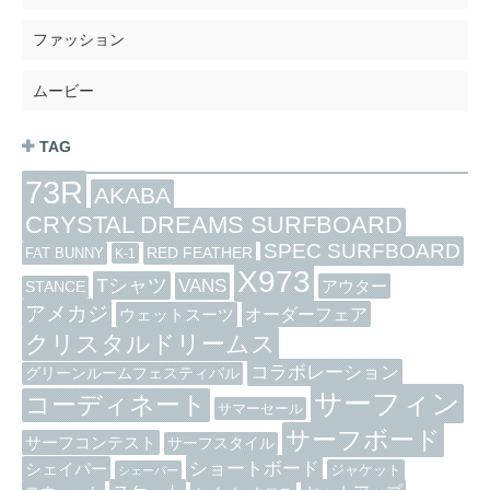
ファッション
ムービー
TAG
73R
AKABA
CRYSTAL DREAMS SURFBOARD
SPEC SURFBOARD
RED FEATHER
FAT BUNNY
K-1
X973
Tシャツ
VANS
アウター
STANCE
アメカジ
オーダーフェア
ウェットスーツ
クリスタルドリームス
コラボレーション
グリーンルームフェスティバル
サーフィン
コーディネート
サマーセール
サーフボード
サーフコンテスト
サーフスタイル
ショートボード
シェイパー
ジャケット
シェーパー