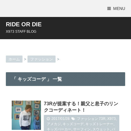
MENU
RIDE OR DIE
X973 STAFF BLOG
ホーム
>
ファッション
>
「 キッズコーデ 」 一覧
73Rが提案する！親父と息子のリン
クコーディネート！
2017/01/28
ファッション
73R
,
X973
,
アメカジ
,
キッズコーデ
,
キッズトレーナー
,
キッズパーカー
,
サーフィン
,
スウェット
,
パ