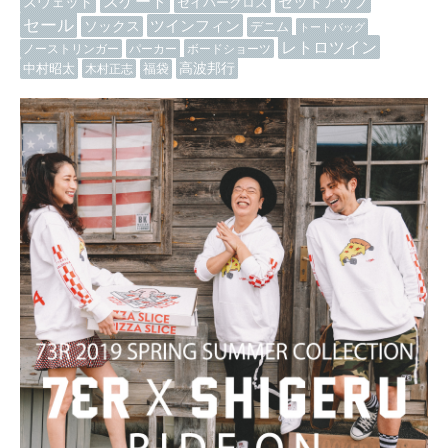
スケート
セットアップ
スウェット
セイバークロス
セール
ツインフィン
ソックス
デニム
トートバッグ
レトロツイン
ノーストリンガー
パーカー
ボードショーツ
高波邦行
中村昭太
木村正志
福袋