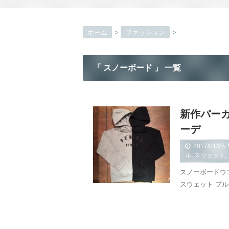
ホーム
>
ファッション
>
「 スノーボード 」 一覧
新作パー
ーデ
2017/01/25
ル
,
スウェット
,
スノーボードウ
スウェット プ