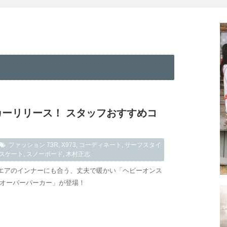
カーリリース！ スタッフおすすめコ
ファッション
73R
,
X973
,
コーディネート
,
サーフスタイ
スケート
,
スノーボード
,
木村正志
エアのインナーにも合う、丈夫で暖かい「ヘビーオンス
ルオーバーパーカー」が登場！