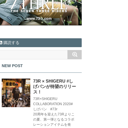
購読する
NEW POST
73R × SHIGERU #し
げパンが待望のリリー
ス！
73R×SHIGERU
COLLABORATION 2020#
しげパン #73r
20周年を迎えた73Rよりこ
の夏、第一弾となるコラボ
レーションアイテムを発