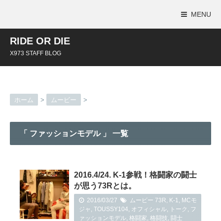
MENU
RIDE OR DIE
X973 STAFF BLOG
ホーム
>
ムービー
>
「 ファッションモデル 」 一覧
2016.4/24. K-1参戦！格闘家の闘士
が思う73Rとは。
2016/03/27
ムービー
73R
,
K-1
,
MCモ
ジャ
,
TOUSSY104
,
オフィシャル
,
トーク
,
フ
ァッションモデル
,
格闘家
,
格闘技
,
闘士