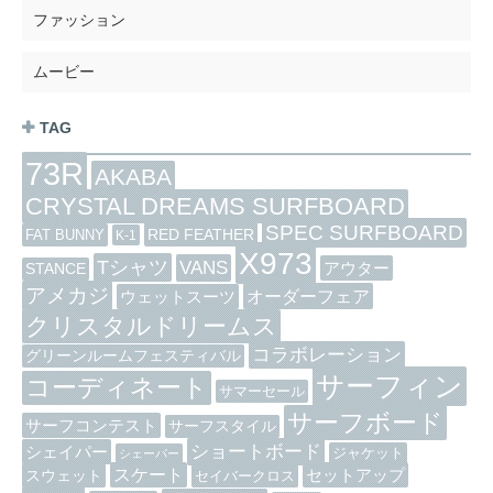
ファッション
ムービー
TAG
73R
AKABA
CRYSTAL DREAMS SURFBOARD
SPEC SURFBOARD
RED FEATHER
FAT BUNNY
K-1
X973
Tシャツ
VANS
アウター
STANCE
アメカジ
オーダーフェア
ウェットスーツ
クリスタルドリームス
コラボレーション
グリーンルームフェスティバル
サーフィン
コーディネート
サマーセール
サーフボード
サーフコンテスト
サーフスタイル
ショートボード
シェイパー
ジャケット
シェーパー
スケート
セットアップ
スウェット
セイバークロス