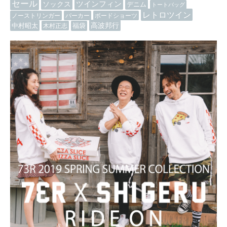
セール
ツインフィン
ソックス
デニム
トートバッグ
レトロツイン
ノーストリンガー
パーカー
ボードショーツ
高波邦行
中村昭太
木村正志
福袋