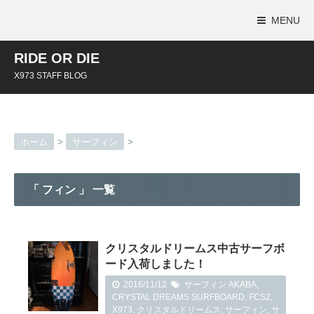
MENU
RIDE OR DIE
X973 STAFF BLOG
ホーム
>
サーフィン
>
「 フィン 」 一覧
クリスタルドリームス中古サーフボ
ード入荷しました！
2016/11/12
サーフィン
AKABA
,
CRYSTAL DREAMS SURFBOARD
,
FCS2
,
X973
,
クリスタルドリームス
,
サーフィン
,
サ