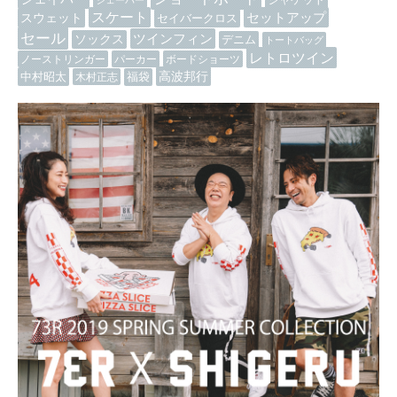
ジャケット
シェーパー
スケート
セットアップ
スウェット
セイバークロス
セール
ツインフィン
ソックス
デニム
トートバッグ
レトロツイン
ノーストリンガー
パーカー
ボードショーツ
高波邦行
中村昭太
木村正志
福袋