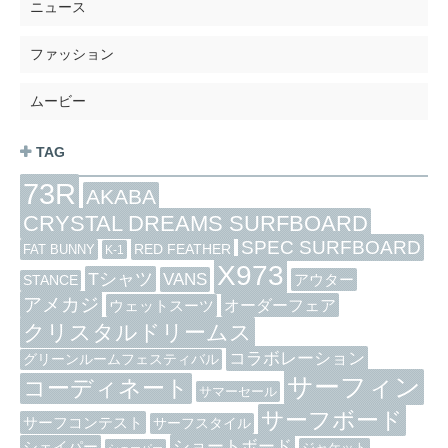
ニュース
ファッション
ムービー
TAG
73R
AKABA
CRYSTAL DREAMS SURFBOARD
SPEC SURFBOARD
RED FEATHER
FAT BUNNY
K-1
X973
Tシャツ
VANS
アウター
STANCE
アメカジ
オーダーフェア
ウェットスーツ
クリスタルドリームス
コラボレーション
グリーンルームフェスティバル
サーフィン
コーディネート
サマーセール
サーフボード
サーフコンテスト
サーフスタイル
ショートボード
シェイパー