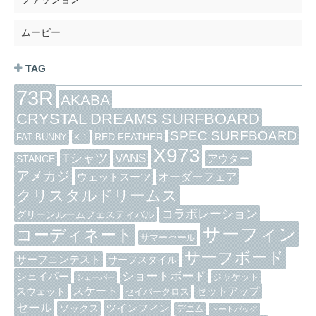
ムービー
TAG
73R
AKABA
CRYSTAL DREAMS SURFBOARD
SPEC SURFBOARD
RED FEATHER
FAT BUNNY
K-1
X973
Tシャツ
VANS
アウター
STANCE
アメカジ
オーダーフェア
ウェットスーツ
クリスタルドリームス
コラボレーション
グリーンルームフェスティバル
サーフィン
コーディネート
サマーセール
サーフボード
サーフコンテスト
サーフスタイル
ショートボード
シェイパー
ジャケット
シェーパー
スケート
セットアップ
スウェット
セイバークロス
セール
ツインフィン
ソックス
デニム
トートバッグ