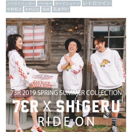
レトロツイン
ノーストリンガー
パーカー
ボードショーツ
高波邦行
中村昭太
木村正志
福袋