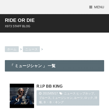
MENU
RIDE OR DIE
X973 STAFF BLOG
ホーム
>
ニュース
>
「 ミュージシャン 」 一覧
R.I.P BB KING
2015/05/17
ニュース
ヒップホップ
,
ブルース
,
ミュージシャン
,
ルーツ
,
ロック
,
洋
服
,
Ｂ・Ｂ・キング