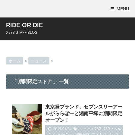
MENU
RIDE OR DIE
X973 STAFF BLOG
ホーム
>
ニュース
>
「 期間限定ストア 」 一覧
東京発ブランド、セブンスリーアー
ルがららぽーと湘南平塚に期間限定
オープン！
2017/04/24
ニュース
73R
,
73Rノベル
ティ
,
ららぽーと湘南平塚
,
アメカジ
,
サーフ