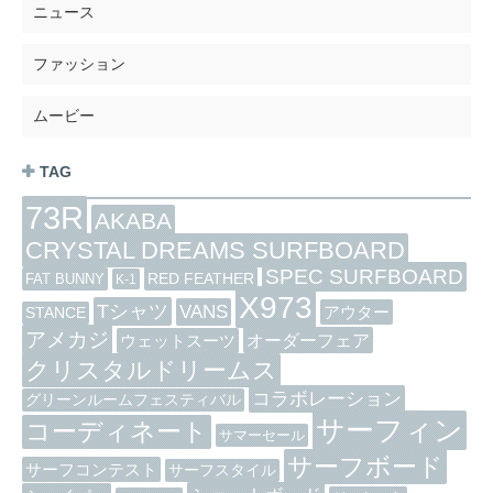
ニュース
ファッション
ムービー
TAG
73R
AKABA
CRYSTAL DREAMS SURFBOARD
SPEC SURFBOARD
RED FEATHER
FAT BUNNY
K-1
X973
Tシャツ
VANS
アウター
STANCE
アメカジ
オーダーフェア
ウェットスーツ
クリスタルドリームス
コラボレーション
グリーンルームフェスティバル
サーフィン
コーディネート
サマーセール
サーフボード
サーフコンテスト
サーフスタイル