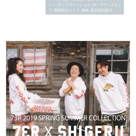
ィン
,
サーフファッション
,
ポップアップスト
ア
,
期間限定ストア
,
湘南
,
限定商品販売