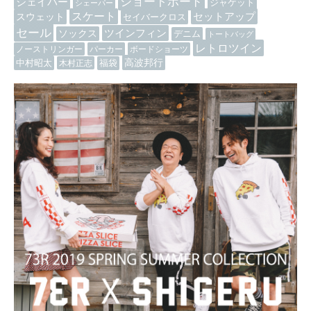
ショートボード
シェイパー
ジャケット
シェーパー
スケート
セットアップ
スウェット
セイバークロス
セール
ツインフィン
ソックス
デニム
トートバッグ
レトロツイン
ノーストリンガー
パーカー
ボードショーツ
高波邦行
中村昭太
木村正志
福袋