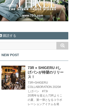
購読する
NEW POST
73R × SHIGERU #し
げパンが待望のリリー
ス！
73R×SHIGERU
COLLABORATION 2020#
しげパン #73r
20周年を迎えた73Rよりこ
の夏、第一弾となるコラボ
レーションアイテムを発