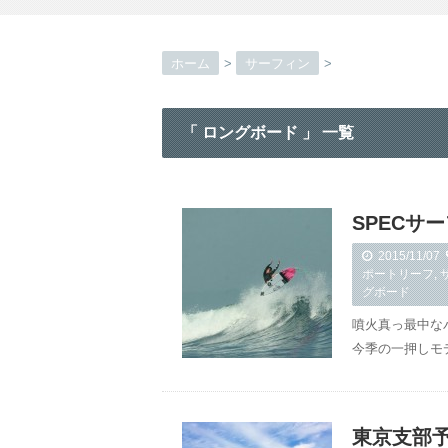
ホーム
>
サーフィン
>
「 ロングボード 」 一覧
SPECサ
2015/11/07
ポートリーフ
,
グボード
噴火真っ最中なバ
今季の一押しモ
東京支部予