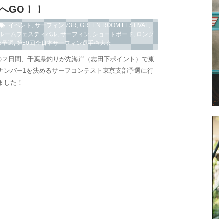
ALへGO！！
イベント
,
サーフィン
73R
,
GREEN ROOM FESTIVAL
,
ルームフェスティバル
,
サーフィン
,
ショートボード
,
ロング
部予選
,
第50回全日本サーフィン選手権大会
4日の２日間、千葉県釣りが先海岸（志田下ポイント）で東
ナンバー1を決めるサーフコンテスト東京支部予選に行
ました！