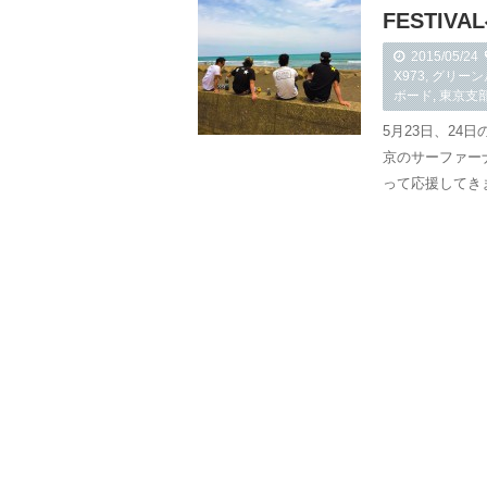
FESTIV
2015/05/24
X973
,
グリーン
ボード
,
東京支
5月23日、2
京のサーファー
って応援してき