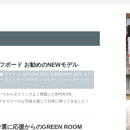
ーフボード お勧めのNEWモデル
サーフィン
BAYASHI
,
SPEC SURFBOARD
,
X973
,
エア
サーフィン
,
サーフボード
,
シェイパー
,
ショートボード
,
ロン
リからタイミングよく帰国したBAYASHI。
デルでクールな写真を残して日本に帰ってきました！
選に応援からのGREEN ROOM