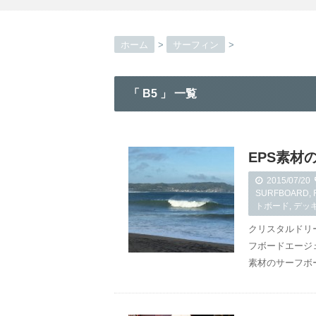
ホーム
>
サーフィン
>
「 B5 」 一覧
EPS素材
2015/07/20
SURFBOARD
,
トボード
,
デッ
クリスタルドリー
フボードエージ
素材のサーフボ