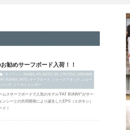
のお勧めサーフボード入荷！！
サーフィン
AKABA
,
ATLANTIS
,
B5
,
CRYSTAL DREAMS
FAT BUNNY
,
X973
,
サーフボード
,
シャークアタック
,
ショー
キパッチ
,
ノーストリンガー
ムスサーフボードで人気のモデル”FAT BUNNY”がサー
ェンシーとの共同開発により誕生したEPS（エポキシ）
ード！