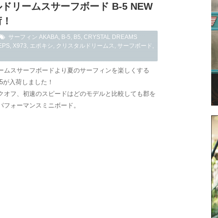
ドリームスサーフボード B-5 NEW
荷！
サーフィン
AKABA
,
B-5
,
B5
,
CRYSTAL DREAMS
EPS
,
X973
,
エポキシ
,
クリスタルドリームス
,
サーフボード
,
ームスサーフボードより夏のサーフィンを楽しくする
-5が入荷しました！
クオフ、初速のスピードはどのモデルと比較しても郡を
パフォーマンスミニボード。