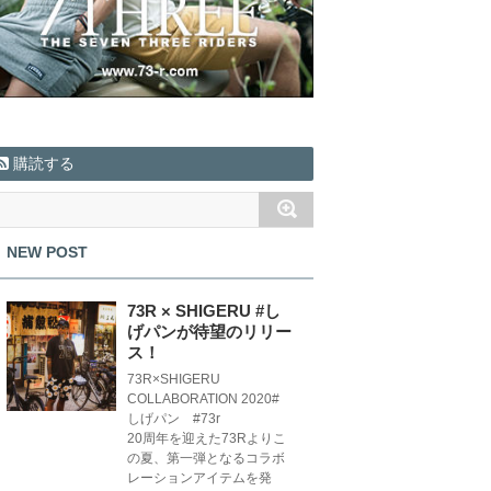
購読する
NEW POST
73R × SHIGERU #し
げパンが待望のリリー
ス！
73R×SHIGERU
COLLABORATION 2020#
しげパン #73r
20周年を迎えた73Rよりこ
の夏、第一弾となるコラボ
レーションアイテムを発