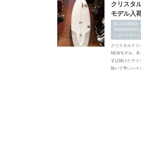
クリスタル
モデル入
2015/06/26
SURFBOARD
,
ショートボード
クリスタルドリ
NEWモデル、B
ずば抜けたテイ
抜いて早いハイ