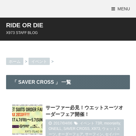
MENU
RIDE OR DIE
X973 STAFF BLOG
ホーム
>
イベント
>
「 SAVER CROSS 」 一覧
サーファー必見！ウエットスーツオ
ーダーフェア開催！
2017/04/06
イベント
73R
,
moonjelly
,
ONEILL
,
SAVER CROSS
,
X973
,
ウェットス
ーツ
,
オーダーフェア
,
サーフィン
,
セイバー