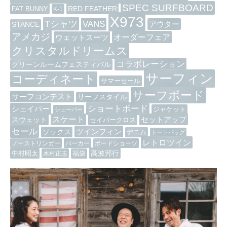
SPEC SURFBOARD
RED FEATHER
FAT BUNNY
K-1
X973
Tシャツ
VANS
アウター
STANCE
アメカジ
オーダーフェア
ウェットスーツ
クリスタルドリームス
コラボレーション
グリーンルームフェスティバル
サーフィン
コーディネート
サマーセール
サーフボード
サーフコンテスト
サーフスタイル
ショートボード
シェイパー
ジャケット
シェーパー
スケート
セットアップ
スウェット
セイバークロス
セール
ツインフィン
ソックス
デニム
トートバッグ
レトロツイン
ノーストリンガー
パーカー
ボードショーツ
高波邦行
中村昭太
木村正志
福袋