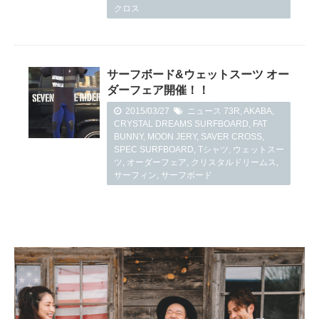
クロス
サーフボード&ウェットスーツ オー
ダーフェア開催！！
2015/03/27
ニュース
73R
,
AKABA
,
CRYSTAL DREAMS SURFBOARD
,
FAT
BUNNY
,
MOON JERY
,
SAVER CROSS
,
SPEC SURFBOARD
,
Tシャツ
,
ウェットスー
ツ
,
オーダーフェア
,
クリスタルドリームス
,
サーフィン
,
サーフボード