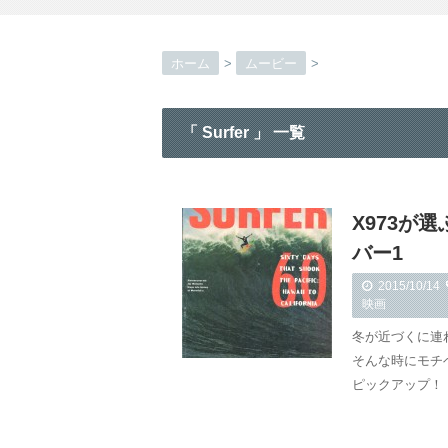
ホーム
>
ムービー
>
「 Surfer 」 一覧
X973が
バー1
2015/10/14
映画
冬が近づくに連
そんな時にモチ
ピックアップ！