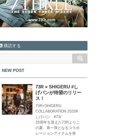
購読する
NEW POST
73R × SHIGERU #し
げパンが待望のリリー
ス！
73R×SHIGERU
COLLABORATION 2020#
しげパン #73r
20周年を迎えた73Rよりこ
の夏、第一弾となるコラボ
レーションアイテムを発