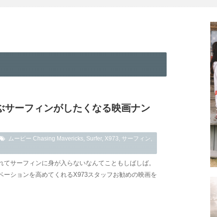
選ぶサーフィンがしたくなる映画ナン
ムービー
Chasing Mavericks
,
Surfer
,
X973
,
サーフィン
,
れてサーフィンに身が入らないなんてこともしばしば。
ベーションを高めてくれるX973スタッフお勧めの映画を