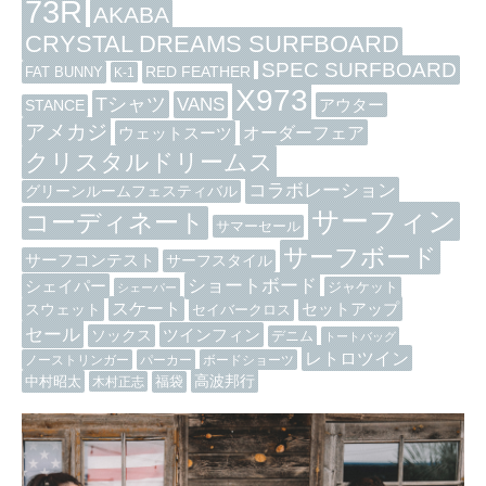
73R
AKABA
CRYSTAL DREAMS SURFBOARD
SPEC SURFBOARD
RED FEATHER
FAT BUNNY
K-1
X973
Tシャツ
VANS
アウター
STANCE
アメカジ
オーダーフェア
ウェットスーツ
クリスタルドリームス
コラボレーション
グリーンルームフェスティバル
サーフィン
コーディネート
サマーセール
サーフボード
サーフコンテスト
サーフスタイル
ショートボード
シェイパー
ジャケット
シェーパー
スケート
セットアップ
スウェット
セイバークロス
セール
ツインフィン
ソックス
デニム
トートバッグ
レトロツイン
ノーストリンガー
パーカー
ボードショーツ
高波邦行
中村昭太
木村正志
福袋