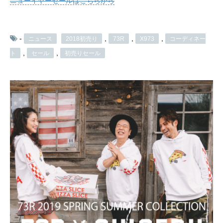
ニューイヤーセールはこちらから
-
,
,
,
ニュース
2018初売り
73R
X973
コーディネー
,
,
ト
セール
初売りセール