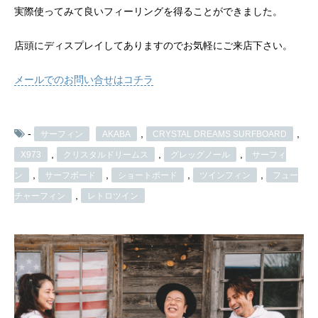
実際使ってみて良いフィーリングを得ることができました。
店頭にディスプレイしてありますのでお気軽にご来店下さい。
メールでのお問い合せはコチラ
-
,
,
サーフィン
AKABA
CRYSTAL DREAMS SURFBOARD
,
,
,
X973
クリスタルドリームス
グレッグノール
サーフィ
,
,
,
,
ン
サーフボード
ショートボード
ツインフィン
フュー
,
チャーフィン
レトロツイン