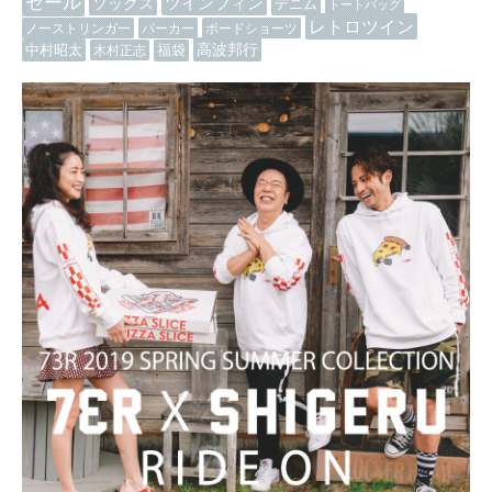
セール
ツインフィン
ソックス
デニム
トートバッグ
レトロツイン
ノーストリンガー
パーカー
ボードショーツ
高波邦行
中村昭太
木村正志
福袋