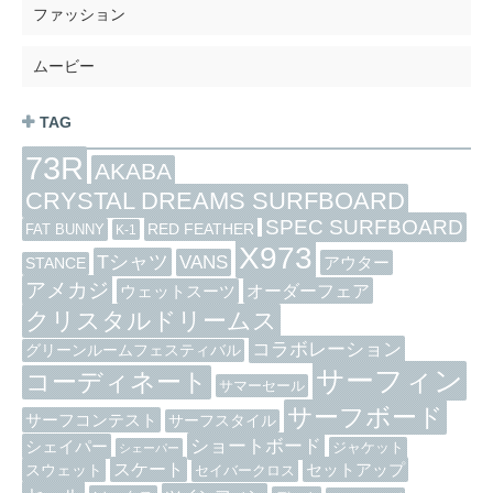
ファッション
ムービー
TAG
73R
AKABA
CRYSTAL DREAMS SURFBOARD
SPEC SURFBOARD
RED FEATHER
FAT BUNNY
K-1
X973
Tシャツ
VANS
アウター
STANCE
アメカジ
オーダーフェア
ウェットスーツ
クリスタルドリームス
コラボレーション
グリーンルームフェスティバル
サーフィン
コーディネート
サマーセール
サーフボード
サーフコンテスト
サーフスタイル
ショートボード
シェイパー
ジャケット
シェーパー
スケート
セットアップ
スウェット
セイバークロス