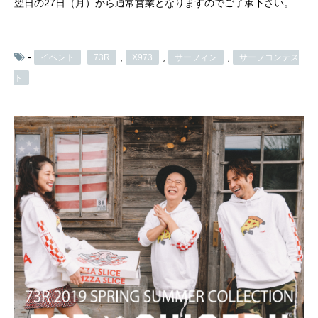
翌日の27日（月）から通常営業となりますのでご了承下さい。
-
,
,
,
イベント
73R
X973
サーフィン
サーフコンテス
ト