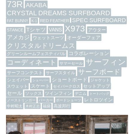
73R
AKABA
CRYSTAL DREAMS SURFBOARD
SPEC SURFBOARD
RED FEATHER
FAT BUNNY
K-1
X973
Tシャツ
VANS
アウター
STANCE
アメカジ
オーダーフェア
ウェットスーツ
クリスタルドリームス
コラボレーション
グリーンルームフェスティバル
サーフィン
コーディネート
サマーセール
サーフボード
サーフコンテスト
サーフスタイル
ショートボード
シェイパー
ジャケット
シェーパー
スケート
セットアップ
スウェット
セイバークロス
セール
ツインフィン
ソックス
デニム
トートバッグ
レトロツイン
ノーストリンガー
パーカー
ボードショーツ
高波邦行
中村昭太
木村正志
福袋