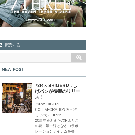
購読する
NEW POST
73R × SHIGERU #し
げパンが待望のリリー
ス！
73R×SHIGERU
COLLABORATION 2020#
しげパン #73r
20周年を迎えた73Rよりこ
の夏、第一弾となるコラボ
レーションアイテムを発