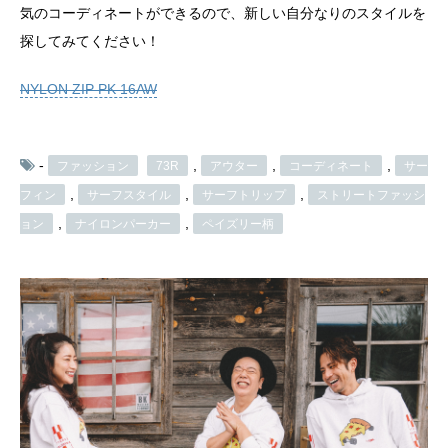
気のコーディネートができるので、新しい自分なりのスタイルを
探してみてください！
NYLON ZIP PK 16AW
-
,
,
,
ファッション
73R
アウター
コーディネート
サー
,
,
,
フィン
サーフスタイル
サーフトリップ
ストリートファッシ
,
,
ョン
ナイロンパーカー
ペイズリー柄