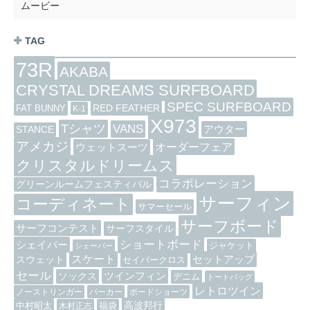
ムービー
TAG
73R
AKABA
CRYSTAL DREAMS SURFBOARD
SPEC SURFBOARD
RED FEATHER
FAT BUNNY
K-1
X973
Tシャツ
VANS
アウター
STANCE
アメカジ
オーダーフェア
ウェットスーツ
クリスタルドリームス
コラボレーション
グリーンルームフェスティバル
サーフィン
コーディネート
サマーセール
サーフボード
サーフコンテスト
サーフスタイル
ショートボード
シェイパー
ジャケット
シェーパー
スケート
セットアップ
スウェット
セイバークロス
セール
ツインフィン
ソックス
デニム
トートバッグ
レトロツイン
ノーストリンガー
パーカー
ボードショーツ
高波邦行
中村昭太
木村正志
福袋