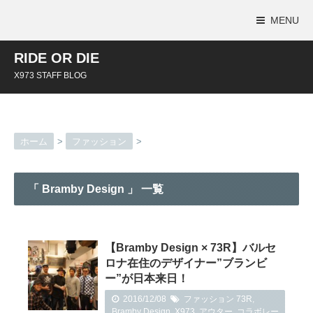
MENU
RIDE OR DIE
X973 STAFF BLOG
ホーム
>
ファッション
>
「 Bramby Design 」 一覧
【Bramby Design × 73R】バルセ
ロナ在住のデザイナー”ブランビ
ー”が日本来日！
2016/12/08
ファッション
73R
,
Bramby Design
,
X973
,
アウター
,
コラボレー