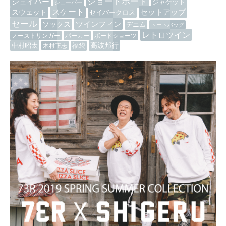
ショートボード
シェイパー
ジャケット
シェーパー
スケート
セットアップ
スウェット
セイバークロス
セール
ツインフィン
ソックス
デニム
トートバッグ
レトロツイン
ノーストリンガー
パーカー
ボードショーツ
高波邦行
中村昭太
木村正志
福袋