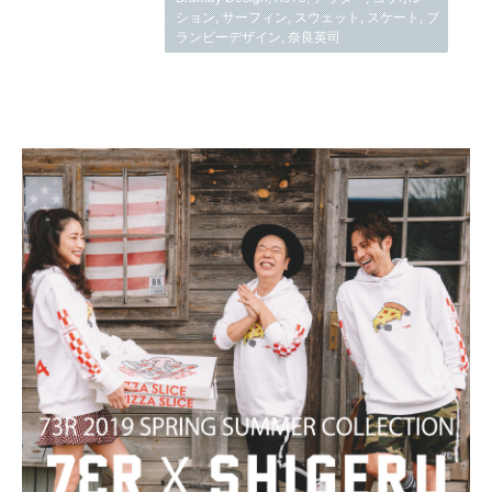
ション
,
サーフィン
,
スウェット
,
スケート
,
ブ
ランビーデザイン
,
奈良英司