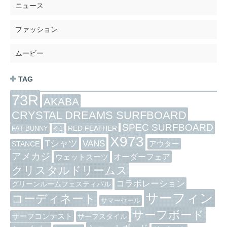
ニュース
ファッション
ムービー
TAG
73R
AKABA
CRYSTAL DREAMS SURFBOARD
SPEC SURFBOARD
RED FEATHER
FAT BUNNY
K-1
X973
Tシャツ
VANS
アウター
STANCE
アメカジ
オーダーフェア
ウェットスーツ
クリスタルドリームス
コラボレーション
グリーンルームフェスティバル
サーフィン
コーディネート
サマーセール
サーフボード
サーフコンテスト
サーフスタイル