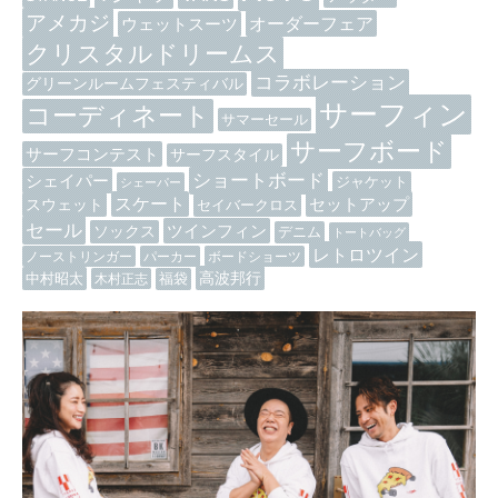
アメカジ
オーダーフェア
ウェットスーツ
クリスタルドリームス
コラボレーション
グリーンルームフェスティバル
サーフィン
コーディネート
サマーセール
サーフボード
サーフコンテスト
サーフスタイル
ショートボード
シェイパー
ジャケット
シェーパー
スケート
セットアップ
スウェット
セイバークロス
セール
ツインフィン
ソックス
デニム
トートバッグ
レトロツイン
ノーストリンガー
パーカー
ボードショーツ
高波邦行
中村昭太
木村正志
福袋