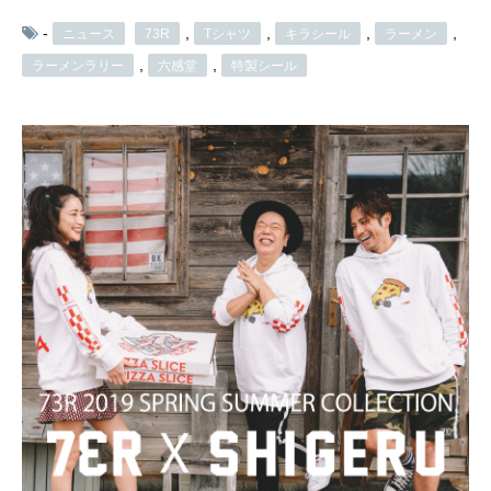
-
,
,
,
,
ニュース
73R
Tシャツ
キラシール
ラーメン
,
,
ラーメンラリー
六感堂
特製シール