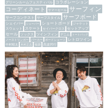
コラボレーション
グリーンルームフェスティバル
サーフィン
コーディネート
サマーセール
サーフボード
サーフコンテスト
サーフスタイル
ショートボード
シェイパー
ジャケット
シェーパー
スケート
セットアップ
スウェット
セイバークロス
セール
ツインフィン
ソックス
デニム
トートバッグ
レトロツイン
ノーストリンガー
パーカー
ボードショーツ
高波邦行
中村昭太
木村正志
福袋