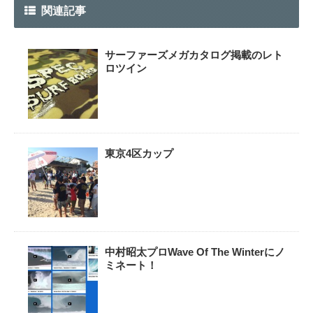
関連記事
サーファーズメガカタログ掲載のレト
ロツイン
東京4区カップ
中村昭太プロWave Of The Winterにノ
ミネート！