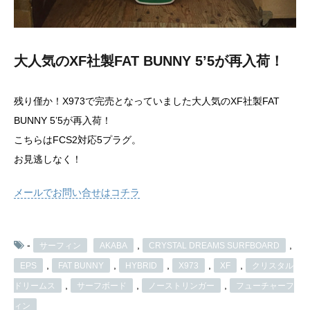
大人気のXF社製FAT BUNNY 5’5が再入荷！
残り僅か！X973で完売となっていました大人気のXF社製FAT
BUNNY 5’5が再入荷！
こちらはFCS2対応5プラグ。
お見逃しなく！
メールでお問い合せはコチラ
-
,
,
サーフィン
AKABA
CRYSTAL DREAMS SURFBOARD
,
,
,
,
,
EPS
FAT BUNNY
HYBRID
X973
XF
クリスタル
,
,
,
ドリームス
サーフボード
ノーストリンガー
フューチャーフ
ィン