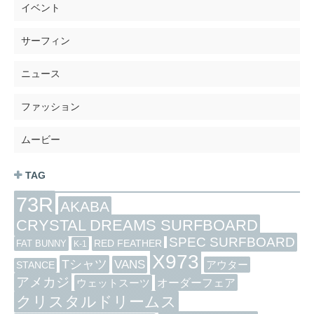
イベント
サーフィン
ニュース
ファッション
ムービー
TAG
73R
AKABA
CRYSTAL DREAMS SURFBOARD
SPEC SURFBOARD
RED FEATHER
FAT BUNNY
K-1
X973
Tシャツ
VANS
アウター
STANCE
アメカジ
オーダーフェア
ウェットスーツ
クリスタルドリームス