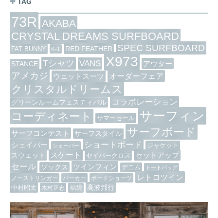
TAG
73R
AKABA
CRYSTAL DREAMS SURFBOARD
SPEC SURFBOARD
RED FEATHER
FAT BUNNY
K-1
X973
Tシャツ
VANS
アウター
STANCE
アメカジ
オーダーフェア
ウェットスーツ
クリスタルドリームス
コラボレーション
グリーンルームフェスティバル
サーフィン
コーディネート
サマーセール
サーフボード
サーフコンテスト
サーフスタイル
ショートボード
シェイパー
ジャケット
シェーパー
スケート
セットアップ
スウェット
セイバークロス
セール
ツインフィン
ソックス
デニム
トートバッグ
レトロツイン
ノーストリンガー
パーカー
ボードショーツ
高波邦行
中村昭太
木村正志
福袋