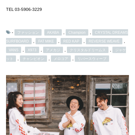
TEL 03-5906-3229
-
,
,
ファッション
AKABA
Champion
CRYSTAL DREAMS
,
,
,
,
SURFBOARD
FAT MIKE
RED KAP
REVERSE WEAVE
,
,
,
,
VANS
X973
アメカジ
クリスタルドリームス
ジャケ
,
,
,
ット
チャンピオン
メロコア
リバースウィーブ