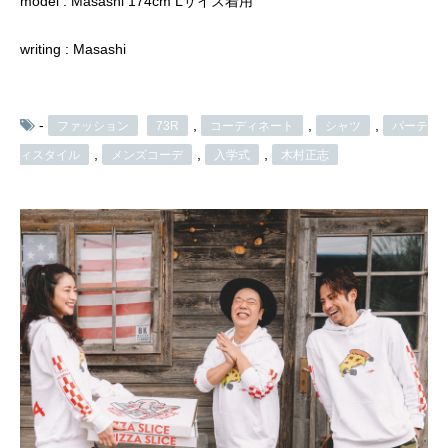
model : Masashi 174cm Lサイズ着用
writing : Masashi
-
,
,
,
ファッション
73R
コーディネート
シャツ
パーテ
,
,
,
ィスタイル
メンズコーデ
入学式
木村正志