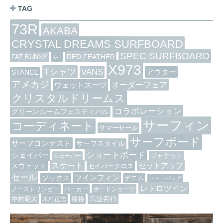
TAG
73R
AKABA
CRYSTAL DREAMS SURFBOARD
SPEC SURFBOARD
RED FEATHER
FAT BUNNY
K-1
X973
Tシャツ
VANS
アウター
STANCE
アメカジ
オーダーフェア
ウェットスーツ
クリスタルドリームス
コラボレーション
グリーンルームフェスティバル
サーフィン
コーディネート
サマーセール
サーフボード
サーフコンテスト
サーフスタイル
ショートボード
シェイパー
ジャケット
シェーパー
スケート
セットアップ
スウェット
セイバークロス
セール
ツインフィン
ソックス
デニム
トートバッグ
レトロツイン
ノーストリンガー
パーカー
ボードショーツ
高波邦行
中村昭太
木村正志
福袋